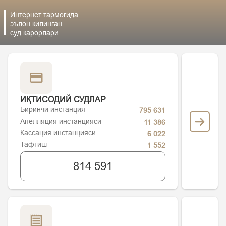
Интернет тармоғида
эълон қилинган
суд қарорлари
ИҚТИСОДИЙ СУДЛАР
Биринчи инстанция
795 631
Апелляция инстанцияси
11 386
Кассация инстанцияси
6 022
Тафтиш
1 552
814 591